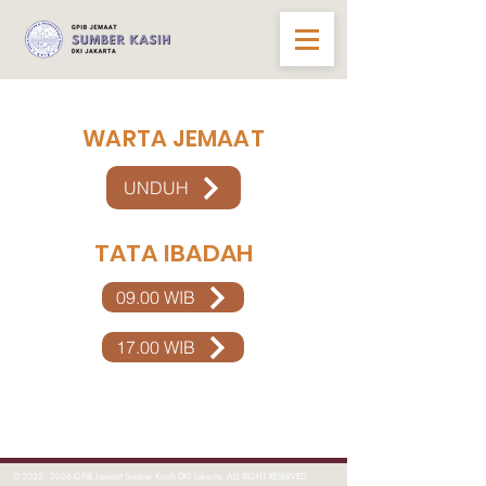
WARTA JEMAAT
UNDUH
TATA IBADAH
09.00 WIB
17.00 WIB
©
2022 - 2026
GPIB Jemaat Sumber Kasih DKI Jakarta. ALL RIGHT RESERVED.