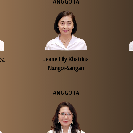
ANGGOTA
Jeane Lily Khatrina
uea
Nangoi-Sangari
ANGGOTA