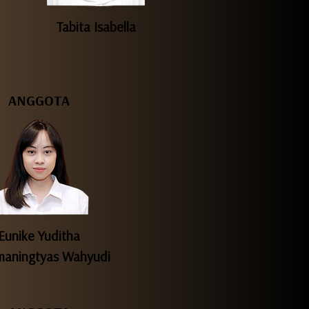
Tabita Isabella
ANGGOTA
Eunike Yuditha
aningtyas Wahyudi