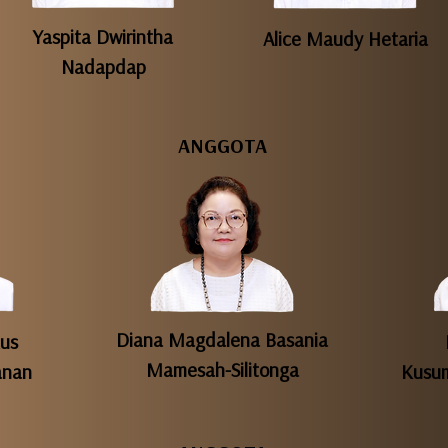
Yaspita Dwirintha
Alice Maudy Hetaria
Nadapdap
ANGGOTA
Diana Magdalena Basania
kus
Mamesah-Silitonga
anan
Kusum