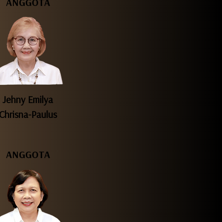
ANGGOTA
Jehny Emilya
Chrisna-Paulus
ANGGOTA